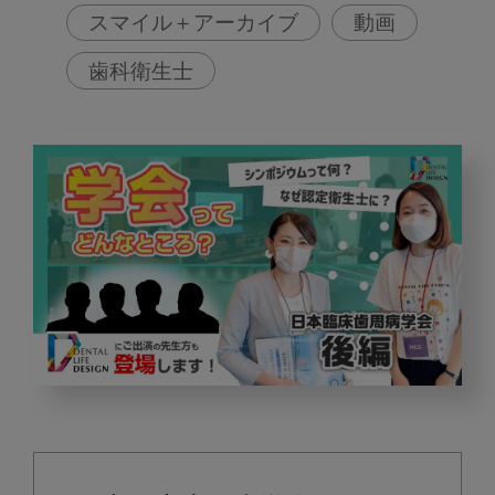
スマイル＋アーカイブ
動画
歯科衛生士
日
本
臨
床