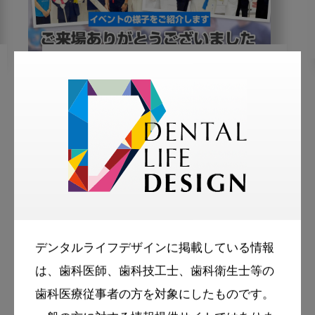
2023・10・23
MoreSmile
Dental Life Design チャンネル
特別企画 リアルでお悩み相
談室の裏側を直撃取材
More Smile
お悩み相談室
スマイル＋アーカイブ
デンタルライフデザインに掲載している情報
は、歯科医師、歯科技工士、歯科衛生士等の
動画
歯科衛生士
歯科医療従事者の方を対象にしたものです。