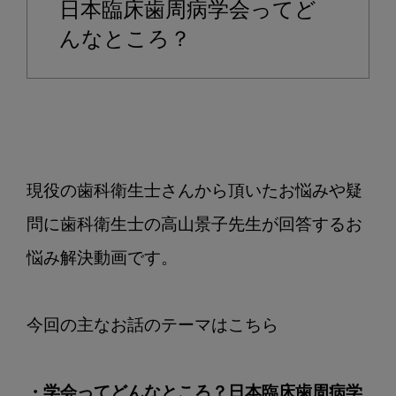
日本臨床歯周病学会ってど
歯
周
んなところ？
病
学
会
に
行
っ
現役の歯科衛生士さんから頂いたお悩みや疑
て
き
問に歯科衛生士の高山景子先生が回答するお
ま
悩み解決動画です。

し
た
後
編
・学会ってどんなところ？日本臨床歯周病学