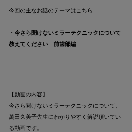
教
え
て
く
・今さら聞けないミラーテクニックについて
だ
さ
教えてください　前歯部編
い
前
歯
部
編
【動画の内容】

今さら聞けないミラーテクニックについて、
萬田久美子先生にわかりやすく解説頂いてい
る動画です。
