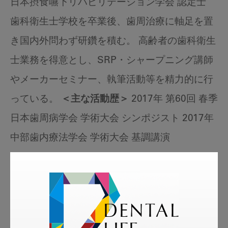
日本摂食嚥下リハビリテーション学会 認定士
歯科衛生士学校を卒業後、歯周治療に軸足を置
き国内外問わず研鑽を積む。 高齢者の歯科衛生
士業務を得意とし、SRP・シャープニング講師
やメーカーセミナー、執筆活動等を精力的に行
っている。
＜主な活動歴＞
2017年 第60回 春季
日本歯周病学会 学術大会 シンポジスト 2017年
中部歯内療法学会 学術大会 基調講演
tags
More Smile
お悩み相談室