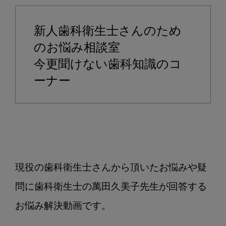
ら
聞
新人歯科衛生士さんのため
け
な
のお悩み相談室
い
今更聞けない歯科知識のコ
ミ
ーナー
ラ
ー
テ
ク
ニ
ッ
ク
現役の歯科衛生士さんから頂いたお悩みや疑
に
問に歯科衛生士の萬田久美子先生が回答する
つ
い
お悩み解決動画です。

て