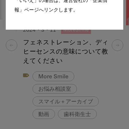
「いいえ」の場合は、運営会社の「企業情
報」ページへリンクします。
2024・3・11
MoreSmile
フェネストレーション、ディ
ヒーセンスの意味について教
えてください
More Smile
お悩み相談室
スマイル＋アーカイブ
動画
歯科衛生士