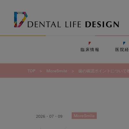
臨床情報
医院
TOP
>
MoreSmile
>
歯の確認ポイントについて
2026・07・09
MoreSmile