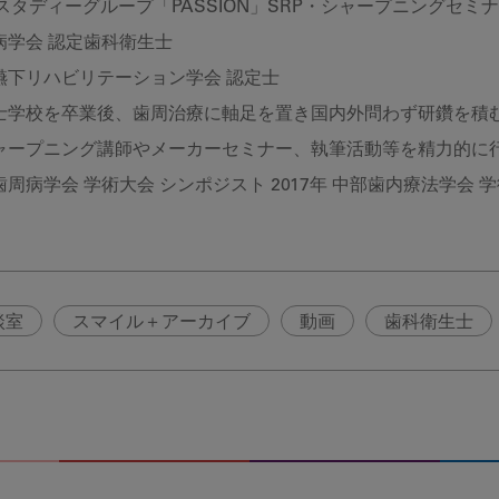
 スタディーグループ「PASSION」SRP・シャープニングセミ
病学会 認定歯科衛生士
嚥下リハビリテーション学会 認定士
士学校を卒業後、歯周治療に軸足を置き国内外問わず研鑽を積む
シャープニング講師やメーカーセミナー、執筆活動等を精力的に
周病学会 学術大会 シンポジスト 2017年 中部歯内療法学会 
談室
スマイル＋アーカイブ
動画
歯科衛生士