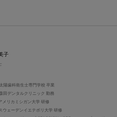
美子
士
 太陽歯科衛生士専門学校 卒業
 森田デンタルクリニック 勤務
 アメリカミシガン大学 研修
 スウェーデンイエテボリ大学 研修