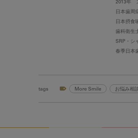
2013年
日本歯周
日本摂食
歯科衛生
SRP・
春季日本歯
tags
More Smile
お悩み相