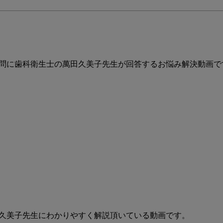
ト
に
つ
い
て
教
問に歯科衛生士の萬田久美子先生が回答するお悩み解決動画です
え
て
く
だ
さ
い
久美子先生にわかりやすく解説頂いている動画です。
