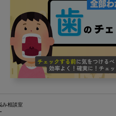
歯
の
確
認
ポ
悩み相談室
イ
ー
ン