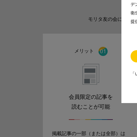
デ
衛
モリタ友の会に登録い
提
メリット
「
会員限定の記事を
読むことが可能
掲載記事の一部（または全部）は