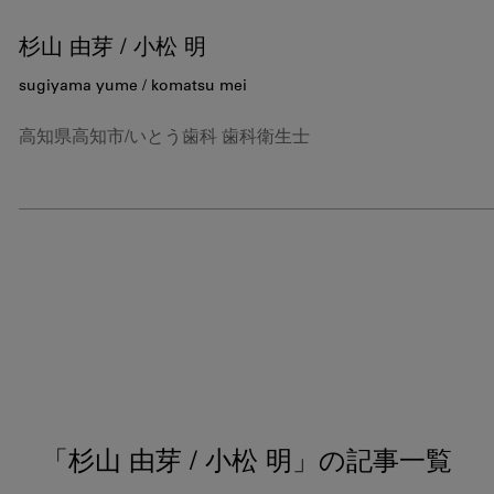
杉山 由芽 / 小松 明
sugiyama yume / komatsu mei
高知県高知市/いとう歯科 歯科衛生士
「杉山 由芽 / 小松 明」の
記事一覧