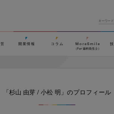
経営
開業情報
コラム
MoreSmile
（For 歯科衛生士）
「杉山 由芽 / 小松 明」の
プロフィール