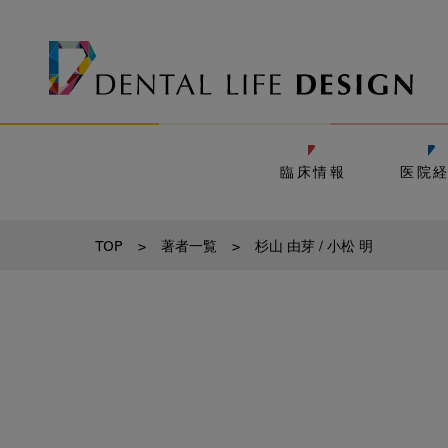
臨床情報
医院
TOP
>
著者一覧
>
杉山 由芽 / 小松 明