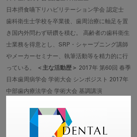
日本摂食嚥下リハビリテーション学会 認定士
歯科衛生士学校を卒業後、歯周治療に軸足を置
き国内外問わず研鑽を積む。 高齢者の歯科衛生
士業務を得意とし、SRP・シャープニング講師
やメーカーセミナー、執筆活動等を精力的に行
っている。
＜主な活動歴＞
2017年 第60回 春季
日本歯周病学会 学術大会 シンポジスト 2017年
中部歯内療法学会 学術大会 基調講演
tags
More Smile