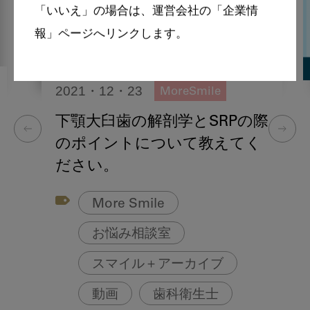
「いいえ」の場合は、運営会社の「企業情
報」ページへリンクします。
2021・12・23
MoreSmile
下顎大臼歯の解剖学とSRPの際
のポイントについて教えてく
ださい。
More Smile
お悩み相談室
スマイル＋アーカイブ
動画
歯科衛生士