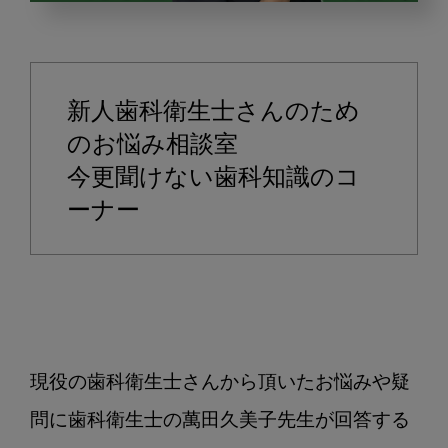
歯
周
ポ
ケ
新人歯科衛生士さんのため
ッ
ト
のお悩み相談室
や
今更聞けない歯科知識のコ
骨
ーナー
欠
損
が
あ
る
の
に、
現役の歯科衛生士さんから頂いたお悩みや疑
縁
問に歯科衛生士の萬田久美子先生が回答する
下