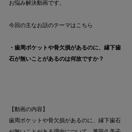
歯
お悩み解決動画です。

石
が
無
い
こ
・歯周ポケットや骨欠損があるのに、縁下歯
と
が
石が無いことがあるのは何故ですか？
あ
る
の
は
何
故
で
【動画の内容】

す
歯周ポケットや骨欠損があるのに、縁下歯石
か？