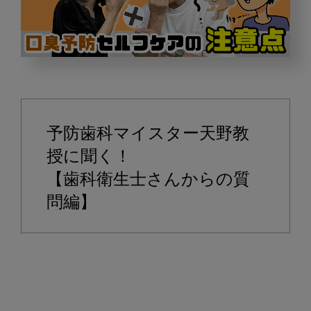
口
臭
発
生
予防歯科マイスター天野教
の
メ
授に聞く！
カ
【歯科衛生士さんからの質
ニ
問編】
ズ
ム
や
口
臭
予