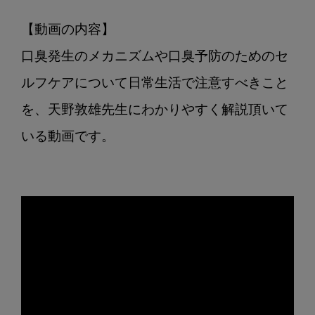
活
で
【動画の内容】

注
口臭発生のメカニズムや口臭予防のためのセ
意
す
ルフケアについて日常生活で注意すべきこと
べ
を、天野敦雄先生にわかりやすく解説頂いて
き
こ
いる動画です。

と
を
教
え
て
く
だ
さ
い。