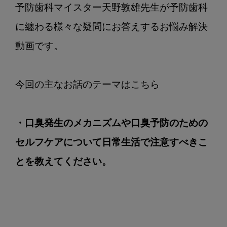
防
予防歯科マイスター天野敦雄先生が予防歯科
の
に纏わる様々な疑問にお答えするお悩み解決
た
め
動画です。

の
セ
ル
フ
ケ
・口臭発生のメカニズムや口臭予防のための
ア
に
セルフケアについて日常生活で注意すべきこ
つ
とを教えてください。
い
て
日
常
生