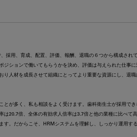
部
環
境
と
HRM
シ
ス
テ
で、採用、育成、配置、評価、報酬、退職の６つから構成され
ム
と
ポジションで働いてもらうかを決め、評価は与えられた仕事に
の
おり人材を成長させて組織にとってより重要な資源にし、退職
整
合
ことが多く、私も相談をよく受けます。歯科衛生士が採用でき
は20.7倍、全体の有効求人倍率は3.7倍と他の業種に比べ
ます。だからこそ、HRMシステムを理解し、しっかり運用する