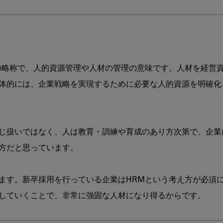
る
歯
科
医
院
の
nagementの略称で、人的資源管理や人材の管理の意味です。人材
未
体的には、企業戦略を実現するために必要な人的資源を明確化
来
第
5
回：
地
じ扱いではなく、人は教育・訓練や育成のあり方次第で、企業
域
方だと思っています。

医
療
に
ます。新卒採用を行っている企業はHRMという考え方が必須
お
け
していくことで、非常に強固な人材になり得るからです。

る
外