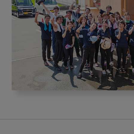
地
域
に
求
め
ら
れ