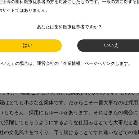
生士等の歯科医療従事者の方を対象にしたものです。一般の方に対する
供サイトではありません。
あなたは歯科医療従事者ですか？
はい
いいえ
けと外部環境との整合
いいえ」の場合は、運営会社の「企業情報」ページへリンクします。
前ですが、理念ビジョンのもとに構成されるものです。どのよ
院はとても小さな企業体です。だからこそ一番大事なのは採用
（もちろん、採用にもルールがあります。それはまたの機会に
で活躍してもらうようにするような仕組みはとても大事だと思
社の文化風土をつくり、守り続けることですれ違いなどでの退