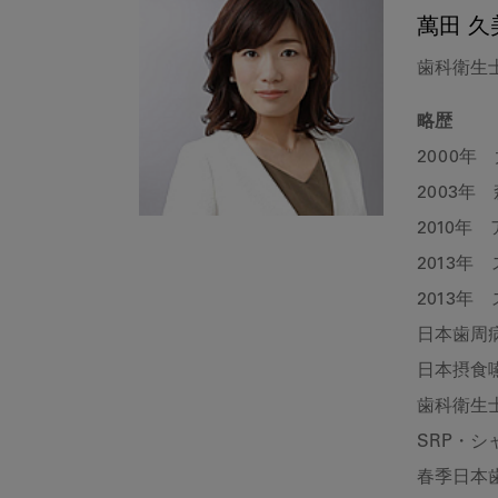
萬田 久
歯科衛生
略歴
2000年
2003年
2010年
2013年
2013年
日本歯周
日本摂食
歯科衛生
SRP・
春季日本歯