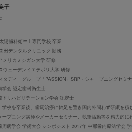
美子
士
 太陽歯科衛生士専門学校 卒業
 森田デンタルクリニック 勤務
 アメリカミシガン大学 研修
 スウェーデンイエテボリ大学 研修
 スタディーグループ「PASSION」SRP・シャープニングセミ
病学会 認定歯科衛生士
嚥下リハビリテーション学会 認定士
士学校を卒業後、歯周治療に軸足を置き国内外問わず研鑽を積む
シャープニング講師やメーカーセミナー、執筆活動等を精力的に
周病学会 学術大会 シンポジスト 2017年 中部歯内療法学会 