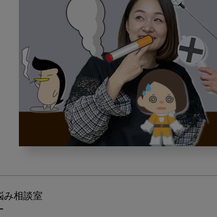
禁
煙
指
導
の
悩み相談室
方
ー
法