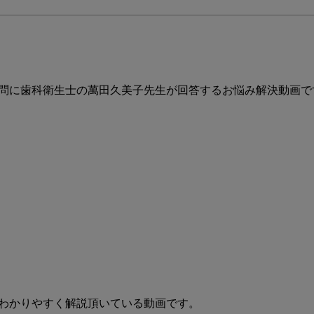
に
つ
い
て
教
え
問に歯科衛生士の萬田久美子先生が回答するお悩み解決動画です
て
下
さ
い。
わかりやすく解説頂いている動画です。
