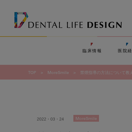
臨床情報
医院
TOP
>
MoreSmile
>
禁煙指導の方法について教
2022・03・24
MoreSmile