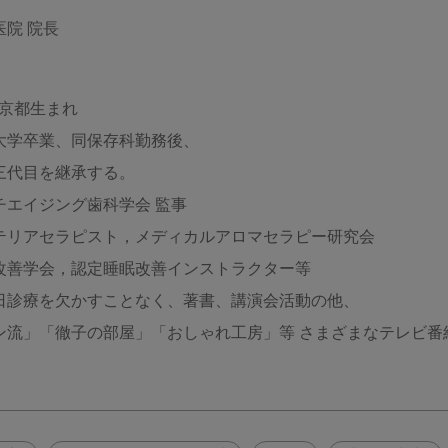
医院 院長
年東京都生まれ
大学卒業、同保存科勤務後、
三代目を継承する。
チエイジング歯科学会 監事
テリアセラピスト，メディカルアロマセラピー研究会
改善学会，認定睡眠改善インストラクター等
日診療を欠かすことなく、著書、講演会活動の他、
ン流」「徹子の部屋」「おしゃれ工房」等 さまざまなテレビ番