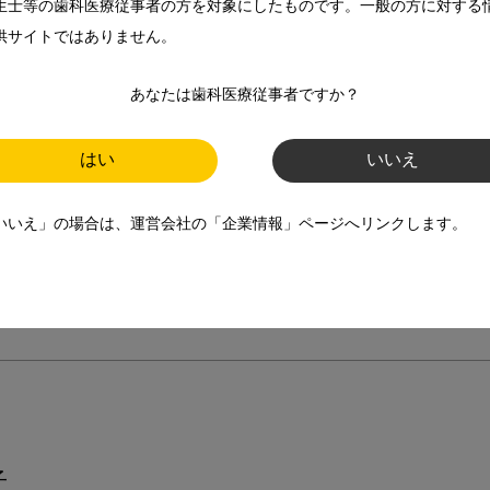
生士等の歯科医療従事者の方を対象にしたものです。一般の方に対する
！「顔面地滑り」が進行している！？【前編】
供サイトではありません。
！「顔面地滑り」が進行している！？【後編】
目元のくぼみの原因とシワ予防のポイント！
あなたは歯科医療従事者ですか？
んに対して上手く返答する方法
齢に伴う顔の骨の変化と予防のポイント！
はい
いいえ
齢に伴う顔の骨の変化と予防のポイント！【エクササイズ編】
うれい線ができる原因と予防方法のポイント！
いいえ」の場合は、運営会社の「企業情報」ページへリンクします。
うれい線ができる原因と予防方法のポイント！【エクササイズ
位舌の予防のポイント！【エクササイズ編】
子