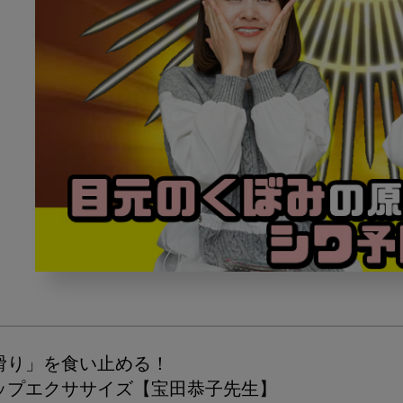
目
元
の
く
ぼ
滑り」を食い止める！
み
ップエクササイズ【宝田恭子先生】
の