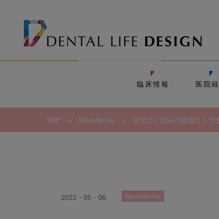
臨床情報
医院
TOP
>
MoreSmile
>
目元のくぼみの原因とシワ
2022・05・06
MoreSmile