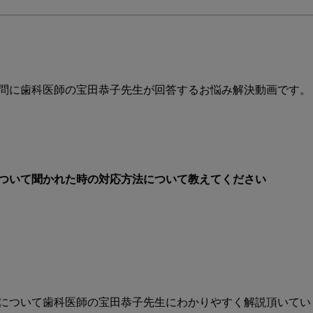
原
因
と
シ
ワ
予
問に歯科医師の宝田恭子先生が回答するお悩み解決動画です。

防
の
ポ
イ
ン
ついて聞かれた時の対応方法について教えてください
ト！
について歯科医師の宝田恭子先生にわかりやすく解説頂いていま