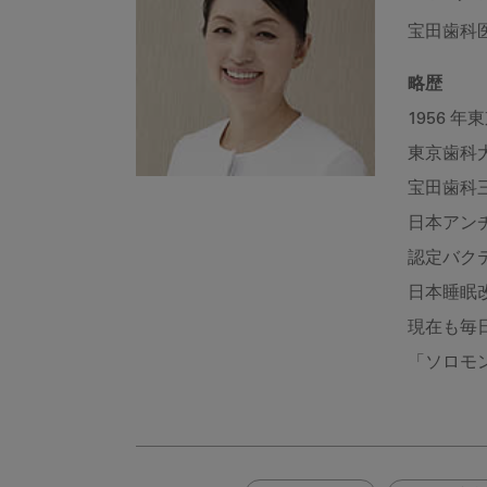
宝田歯科
略歴
1956 
東京歯科
宝田歯科
日本アン
認定バク
日本睡眠
現在も毎
「ソロモ