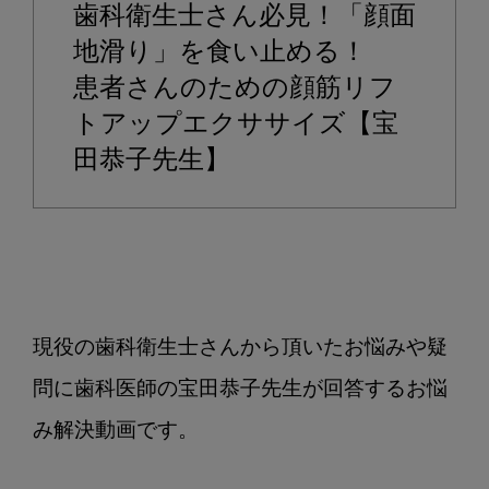
歯科衛生士さん必見！「顔面
う
顔
地滑り」を食い止める！
の
患者さんのための顔筋リフ
骨
トアップエクササイズ【宝
の
田恭子先生】
変
化
と
予
防
の
ポ
現役の歯科衛生士さんから頂いたお悩みや疑
イ
問に歯科医師の宝田恭子先生が回答するお悩
ン
ト！
み解決動画です。
