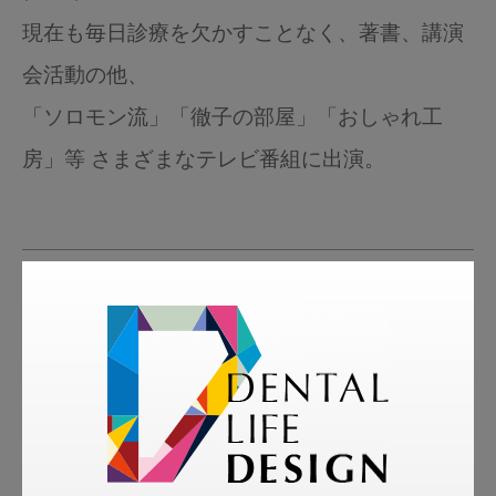
現在も毎日診療を欠かすことなく、著書、講演
会活動の他、
「ソロモン流」「徹子の部屋」「おしゃれ工
房」等 さまざまなテレビ番組に出演。
tags
More Smile
お悩み相談室
スマイル＋アーカイブ
動画
歯科衛生士