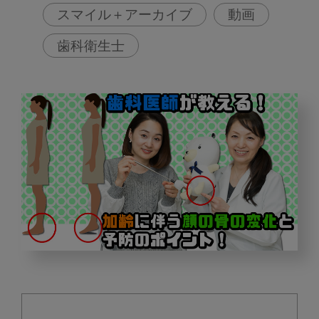
スマイル＋アーカイブ
動画
歯科衛生士
加
齢
に
伴