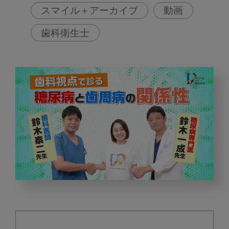
スマイル＋アーカイブ
動画
歯科衛生士
歯
科
視
点