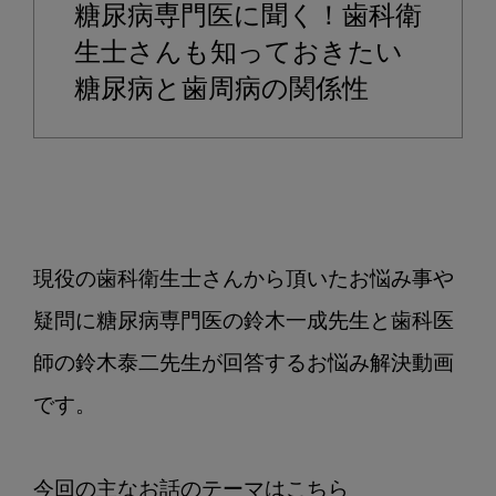
糖尿病専門医に聞く！歯科衛
で
診
生士さんも知っておきたい
る！
糖尿病と歯周病の関係性
糖
尿
病
と
歯
周
現役の歯科衛生士さんから頂いたお悩み事や
病
の
疑問に糖尿病専門医の鈴木一成先生と歯科医
関
師の鈴木泰二先生が回答するお悩み解決動画
係
性
です。

と
は？