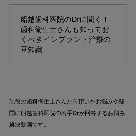
プ
ラ
船越歯科医院のDrに聞く！
ン
ト
歯科衛生士さんも知ってお
周
くべきインプラント治療の
囲
豆知識
炎
と
周
囲
粘
膜
炎
現役の歯科衛生士さんから頂いたお悩みや疑
の
問に船越歯科医院の若手Drが回答するお悩み
違
い
解決動画です。

に