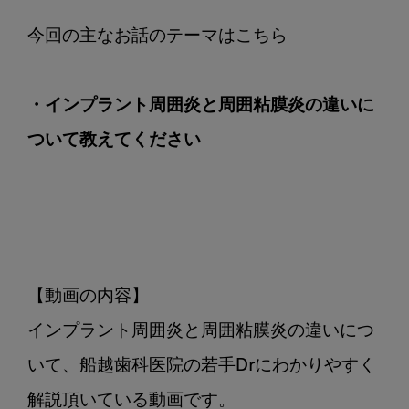
つ
い
て
教
・インプラント周囲炎と周囲粘膜炎の違いに
え
て
ついて教えてください
く
だ
さ
い
【動画の内容】

インプラント周囲炎と周囲粘膜炎の違いにつ
いて、船越歯科医院の若手Drにわかりやすく
解説頂いている動画です。
