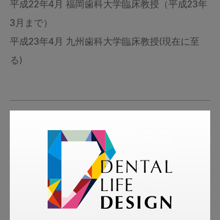
平成22年4月 福岡歯科大学臨床教授（平成23年
3月まで）
平成23年4月 九州歯科大学臨床教授(現在に至
る)
tags
More Smile
お悩み相談室
スマイル＋アーカイブ
動画
歯科衛生士