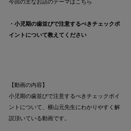
イ
ン
ト
・小児期の歯並びで注意するべきチェックポ
に
つ
イントについて教えてください
い
て
教
え
て
く
【動画の内容】

だ
さ
小児期の歯並びで注意するべきチェックポイ
い
ントについて、横山元先生にわかりやすく解
説頂いている動画です。
