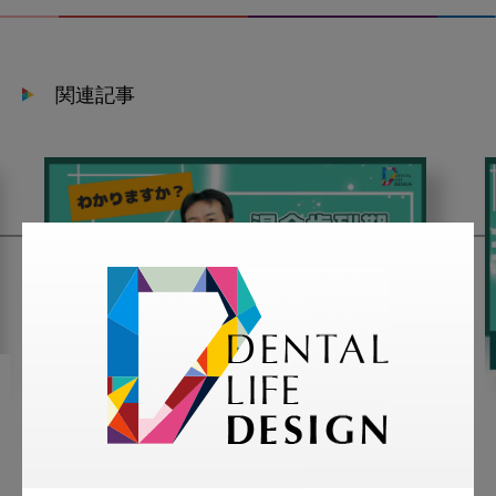
関連記事
2023・3・17
MoreSmile
混合歯列期の乳歯と永久歯の
見分け方について教えてくだ