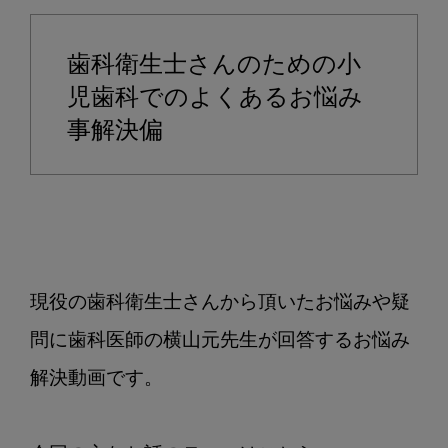
期
の
歯科衛生士さんのための小
歯
並
児歯科でのよくあるお悩み
び
事解決偏
で
注
意
す
る
べ
現役の歯科衛生士さんから頂いたお悩みや疑
き
チ
問に歯科医師の横山元先生が回答するお悩み
ェ
解決動画です。

ッ
ク
ポ