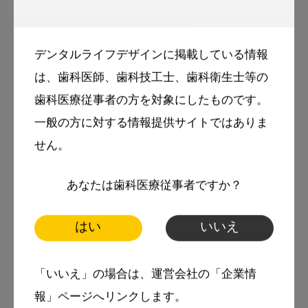
2002年 広島市立井口台中学校 卒業
2005年 広島市立舟入高等学校 卒業
デンタルライフデザインに掲載している情報
2011年 九州大学歯学部 卒業
は、歯科医師、歯科技工士、歯科衛生士等の
2012年 九州大学病院臨床研修終了
歯科医療従事者の方を対象にしたものです。
2012～2014年 九州大学病院全身管理歯科 勤
一般の方に対する情報提供サイトではありま
務
せん。
2014～2022年 船越歯科歯周病研究所 勤務
あなたは歯科医療従事者ですか？
【資格】
日本歯周病学会 歯周病専門医／船越歯周病学研
はい
いいえ
修会 インストラクター／ITI日本支部公認 イン
プラントスペシャリスト／歯科医師臨床研修指
「いいえ」の場合は、運営会社の「企業情
導歯科医
報」ページへリンクします。