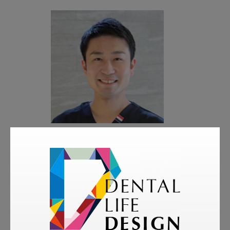
著者
周藤 巧
広島すとう歯科・歯周病クリニック 院長
略歴