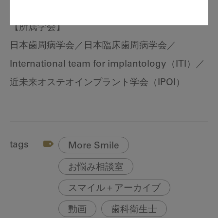
【所属学会】
日本歯周病学会／日本臨床歯周病学会／
International team for implantology（ITI）／
近未来オステオインプラント学会（IPOI）
tags
More Smile
お悩み相談室
スマイル＋アーカイブ
動画
歯科衛生士