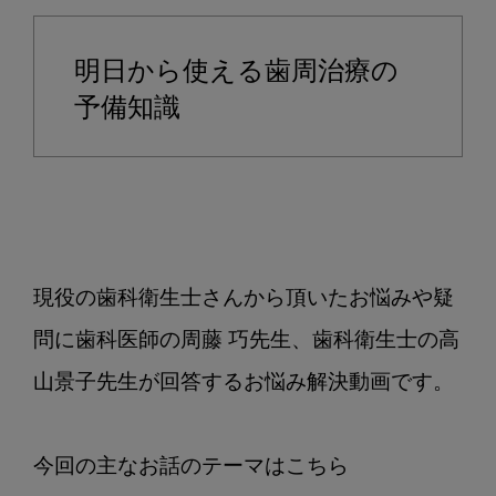
か
ら
明日から使える歯周治療の
使
え
予備知識
る
歯
周
治
療
の
現役の歯科衛生士さんから頂いたお悩みや疑
予
備
問に歯科医師の周藤 巧先生、歯科衛生士の高
知
山景子先生が回答するお悩み解決動画です。

識/
周
藤
巧