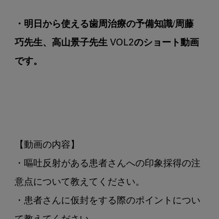
先
生、
・明日から使える歯周治療の予備知識/周藤 
高
巧先生、高山景子先生 VOL2のショート動画
山
景
です。
子
先
生
VOL2
【動画の内容】

・嘔吐反射がある患者さんへの印象採得の注
意点について教えてください。

・患者さんに仮封をする際のポイントについ