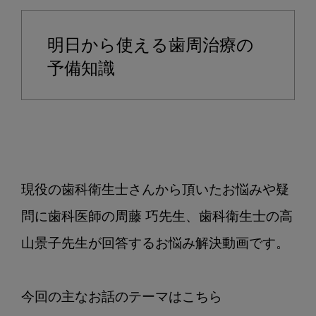
歯
周
明日から使える歯周治療の
病
患
予備知識
者
さ
ん
の
歯
ブ
現役の歯科衛生士さんから頂いたお悩みや疑
ラ
シ
問に歯科医師の周藤 巧先生、歯科衛生士の高
の
山景子先生が回答するお悩み解決動画です。

選
び
方
に