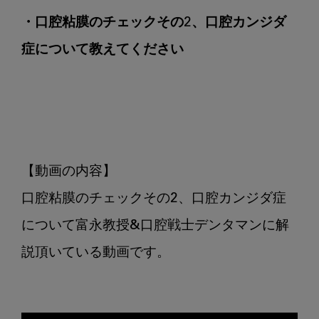
に
・口腔粘膜のチェックその2、口腔カンジダ
つ
い
症について教えてください
て
教
え
て
く
だ
【動画の内容】

さ
い
口腔粘膜のチェックその2、口腔カンジダ症
について富永教授&口腔戦士デンタマンに解
説頂いている動画です。
