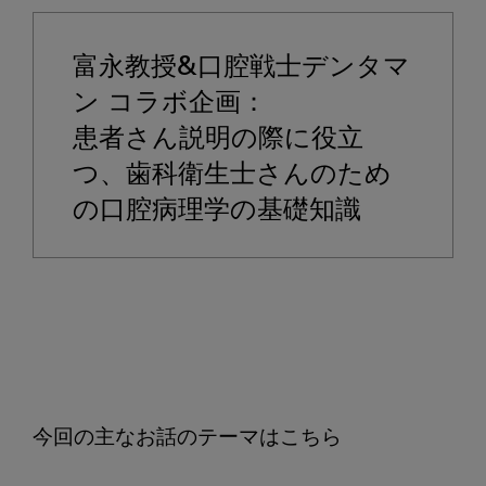
粘
膜
富永教授&口腔戦士デンタマ
の
チ
ン コラボ企画：
ェ
患者さん説明の際に役立
ッ
つ、歯科衛生士さんのため
ク
の口腔病理学の基礎知識
そ
の
2、
口
腔
カ
ン
ジ
ダ
症