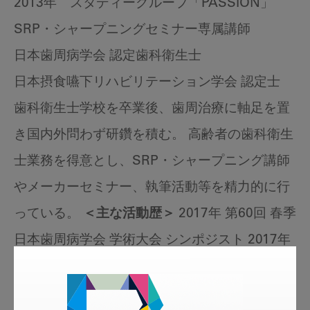
2013年 スタディーグループ「PASSION」
SRP・シャープニングセミナー専属講師
日本歯周病学会 認定歯科衛生士
日本摂食嚥下リハビリテーション学会 認定士
歯科衛生士学校を卒業後、歯周治療に軸足を置
き国内外問わず研鑽を積む。 高齢者の歯科衛生
士業務を得意とし、SRP・シャープニング講師
やメーカーセミナー、執筆活動等を精力的に行
っている。
＜主な活動歴＞
2017年 第60回 春季
日本歯周病学会 学術大会 シンポジスト 2017年
中部歯内療法学会 学術大会 基調講演