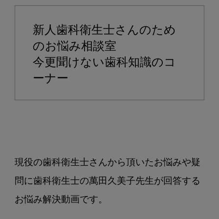
九
州
新人歯科衛生士さんのため
デ
ン
のお悩み相談室
タ
今更聞けない歯科知識のコ
ル
ーナー
シ
ョ
ー
で
X
型
水
現役の歯科衛生士さんから頂いたお悩みや疑
流
問に歯科衛生士の萬田久美子先生が回答する
祭
り
お悩み解決動画です。

開