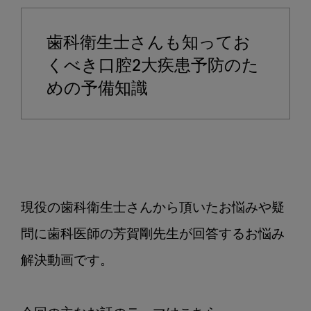
病
っ
歯科衛生士さんも知ってお
て
そ
くべき口腔2大疾患予防のた
も
めの予備知識
そ
も
ど
ん
な
病
現役の歯科衛生士さんから頂いたお悩みや疑
気
な
問に歯科医師の芳賀剛先生が回答するお悩み
の
解決動画です。

か
教
え