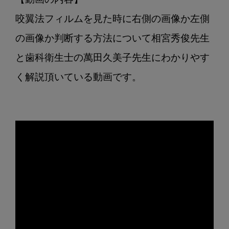
【動画の内容】

教
え
咬翼法フィルムを見た時に右側の画像か左側
て
の画像か判断する方法について相宮秀俊先生
く
だ
と歯科衛生士の萬田久美子先生にわかりやす
さ
く解説頂いている動画です。

い