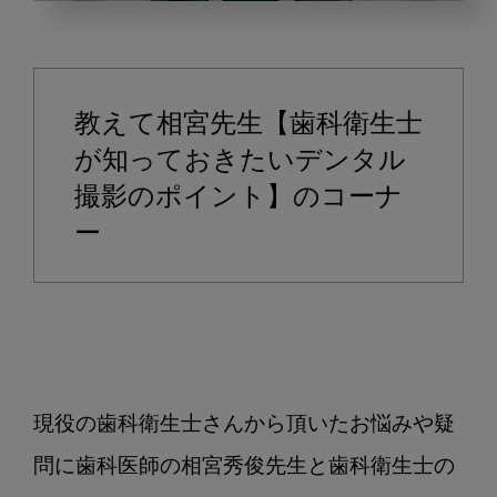
咬
翼
法
フ
教えて相宮先生【歯科衛生士
ィ
ル
が知っておきたいデンタル
ム
撮影のポイント】のコーナ
を
ー
見
た
時
に
右
側
の
現役の歯科衛生士さんから頂いたお悩みや疑
画
問に歯科医師の相宮秀俊先生と歯科衛生士の
像