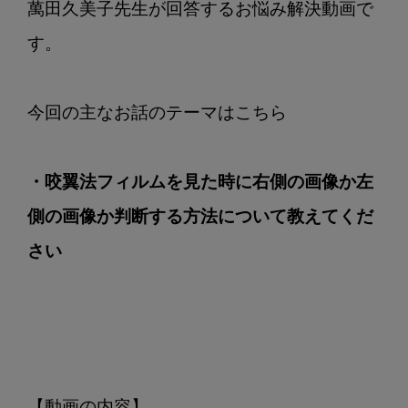
か
萬田久美子先生が回答するお悩み解決動画で
左
す。

側
の
画
像
か
判
・咬翼法フィルムを見た時に右側の画像か左
断
側の画像か判断する方法について教えてくだ
す
る
さい
方
法
に
つ
い
て