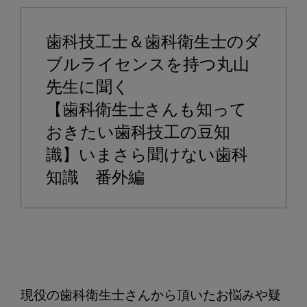
ル
ボ
歯科技工士＆歯科衛生士のダ
ン
ド
ブルライセンスを持つ丸山
と
先生に聞く
硬
【歯科衛生士さんも知って
質
おきたい歯科技工の豆知
レ
ジ
識】いまさら聞けない歯科
ン
知識　番外編
前
装
冠
の
見
分
け
現役の歯科衛生士さんから頂いたお悩みや疑