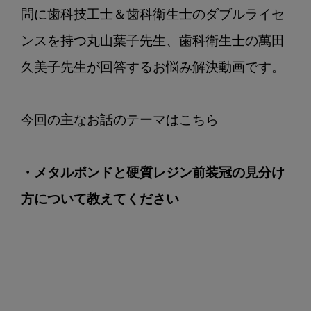
方
問に歯科技工士＆歯科衛生士のダブルライセ
に
ンスを持つ丸山葉子先生、歯科衛生士の萬田
つ
い
久美子先生が回答するお悩み解決動画です。

て
教
え
て
く
だ
・メタルボンドと硬質レジン前装冠の見分け
さ
方について教えてください
い