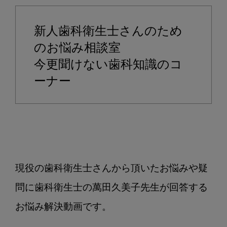
始
め
新人歯科衛生士さんのため
る
前
のお悩み相談室
に
今更聞けない歯科知識のコ
確
ーナー
認
す
る
こ
と
に
つ
現役の歯科衛生士さんから頂いたお悩みや疑
い
問に歯科衛生士の萬田久美子先生が回答する
て
教
お悩み解決動画です。

え