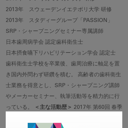
2013年 スウェーデンイエテボリ大学 研修
2013年 スタディーグループ「PASSION」
SRP・シャープニングセミナー専属講師
日本歯周病学会 認定歯科衛生士
日本摂食嚥下リハビリテーション学会 認定士
歯科衛生士学校を卒業後、歯周治療に軸足を置
き国内外問わず研鑽を積む。 高齢者の歯科衛生
士業務を得意とし、SRP・シャープニング講師
やメーカーセミナー、執筆活動等を精力的に行
っている。
＜主な活動歴＞
2017年 第60回 春季
日本歯周病学会 学術大会 シンポジスト 2017年