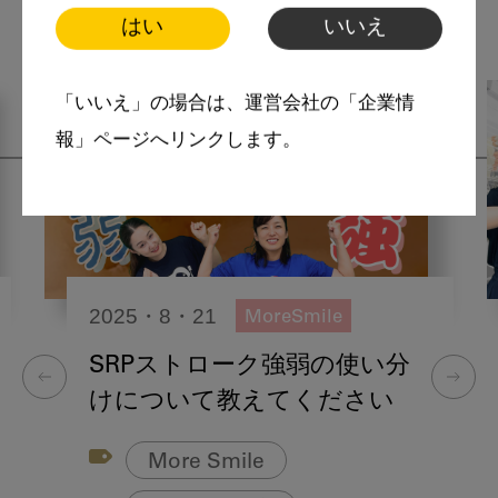
関連記事
はい
いいえ
「いいえ」の場合は、運営会社の「企業情
報」ページへリンクします。
2025・8・21
MoreSmile
SRPストローク強弱の使い分
けについて教えてください
More Smile