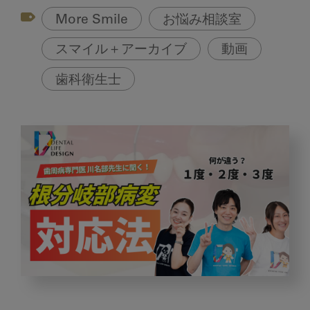
More Smile
お悩み相談室
スマイル＋アーカイブ
動画
歯科衛生士
根
分