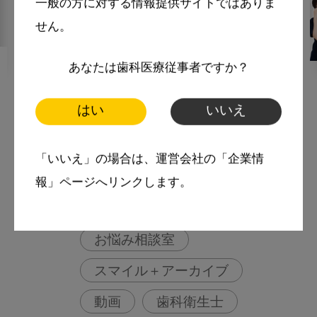
一般の方に対する情報提供サイトではありま
せん。
あなたは歯科医療従事者ですか？
2025・10・20
MoreSmile
根分岐部病変Ⅱ度の歯周組織再
はい
いいえ
生療法前に衛生士が行うべき
基本治療について教えてくだ
「いいえ」の場合は、運営会社の「企業情
さい
報」ページへリンクします。
More Smile
お悩み相談室
スマイル＋アーカイブ
動画
歯科衛生士