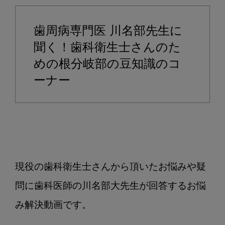
岐
部
歯周病専門医 川名部先生に
病
変
聞く！歯科衛生士さんのた
1
めの根分岐部の豆知識のコ
度、
ーナー
2
度、
3
度
の
対
応
現役の歯科衛生士さんから頂いたお悩みや疑
法
問に歯科医師の川名部大先生が回答するお悩
を
教
み解決動画です。

え