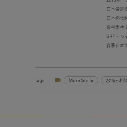
2013年
日本歯周
日本摂食
歯科衛生
SRP・
春季日本歯
tags
More Smile
お悩み相