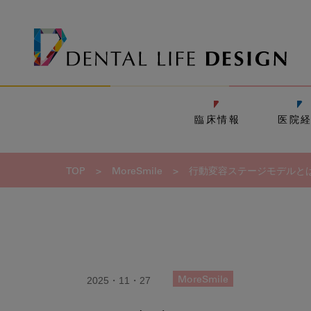
臨床情報
医院
TOP
>
MoreSmile
>
行動変容ステージモデルと
2025・11・27
MoreSmile