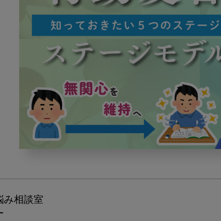
行
動
変
容
ス
悩み相談室
テ
ー
ー