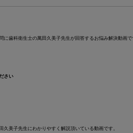
ジ
モ
デ
ル
と
は
問に歯科衛生士の萬田久美子先生が回答するお悩み解決動画です
何
か
教
え
て
ださい
く
だ
さ
い
田久美子先生にわかりやすく解説頂いている動画です。
