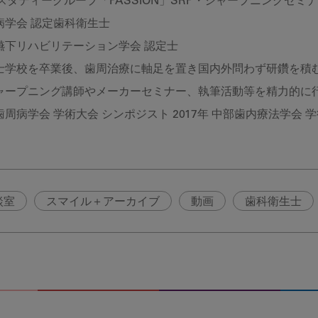
 スタディーグループ「PASSION」SRP・シャープニングセミ
病学会 認定歯科衛生士
嚥下リハビリテーション学会 認定士
士学校を卒業後、歯周治療に軸足を置き国内外問わず研鑽を積む
シャープニング講師やメーカーセミナー、執筆活動等を精力的に
周病学会 学術大会 シンポジスト 2017年 中部歯内療法学会 
談室
スマイル＋アーカイブ
動画
歯科衛生士