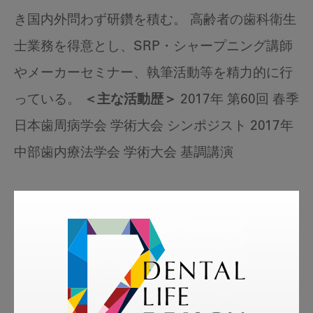
き国内外問わず研鑽を積む。 高齢者の歯科衛生
士業務を得意とし、SRP・シャープニング講師
やメーカーセミナー、執筆活動等を精力的に行
っている。
＜主な活動歴＞
2017年 第60回 春季
日本歯周病学会 学術大会 シンポジスト 2017年
中部歯内療法学会 学術大会 基調講演
tags
More Smile
お悩み相談室
スマイル＋アーカイブ