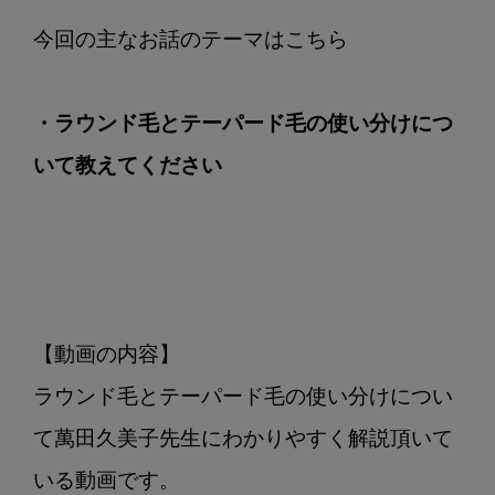
い
て
教
え
・ラウンド毛とテーパード毛の使い分けにつ
て
く
いて教えてください
だ
さ
い
【動画の内容】

ラウンド毛とテーパード毛の使い分けについ
て萬田久美子先生にわかりやすく解説頂いて
いる動画です。
