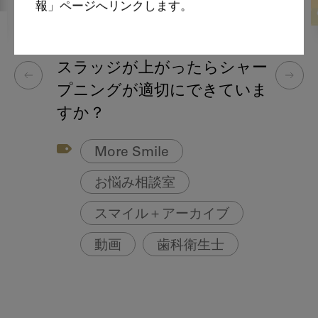
報」ページへリンクします。
2026・2・9
MoreSmile
スラッジが上がったらシャー
プニングが適切にできていま
すか？
More Smile
お悩み相談室
スマイル＋アーカイブ
動画
歯科衛生士