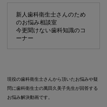
ン
ド
新人歯科衛生士さんのため
毛
と
のお悩み相談室
テ
今更聞けない歯科知識のコ
ー
ーナー
パ
ー
ド
毛
の
使
い
現役の歯科衛生士さんから頂いたお悩みや疑
分
問に歯科衛生士の萬田久美子先生が回答する
け
に
お悩み解決動画です。

つ