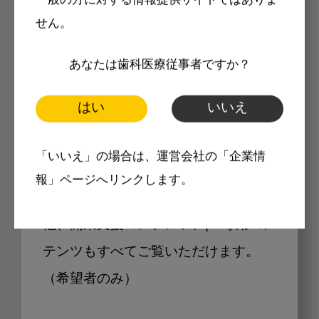
一般の方に対する情報提供サイトではありま
せん。
あなたは歯科医療従事者ですか？
Internet DOに掲載されている
製品価格も閲覧可能
はい
いいえ
「いいえ」の場合は、運営会社の「企業情
Internet DOに掲載されている製品の
報」ページへリンクします。
最新価格をご確認いただけます。その
他、開業支援コンテンツ、pd専用コン
テンツもすべてご覧いただけます。
（希望者のみ）