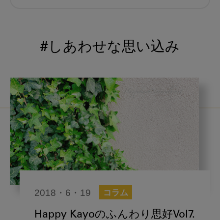
むし歯予防
小児歯科
予防歯科
コロナ
咬合
#しあわせな思い込み
海外歯科事情
咬合の変化
ヨーロッパ
医科歯科連携
口腔機能発達不全症
いちき歯科
スウェーデン
歯周病
鼻うがい
内科 歯科
内科医師
感染予防
いま○○が知りたい
2018・6・19
コラム
歯科医院経営
歯科助手
Happy Kayoのふんわり思好Vol7.