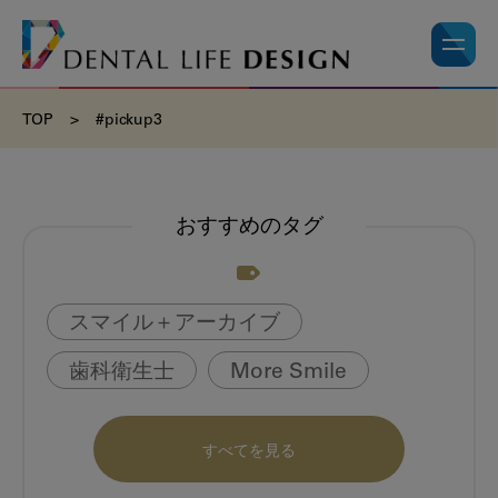
TOP
>
#pickup3
おすすめのタグ
スマイル＋アーカイブ
歯科衛生士
More Smile
お悩み相談室
動画
書籍
すべてを見る
book
虫歯のない町