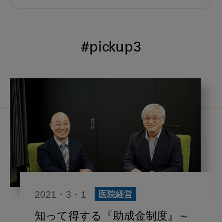
むし歯予防
小児歯科
予防歯科
コロナ
咬合
#pickup3
海外歯科事情
咬合の変化
ヨーロッパ
医科歯科連携
口腔機能発達不全症
いちき歯科
スウェーデン
歯周病
鼻うがい
内科 歯科
内科医師
歯科医院経営
感染予防
2021・3・1
医院経営
いま○○が知りたい
歯科助手
知って得する『助成金制度』～