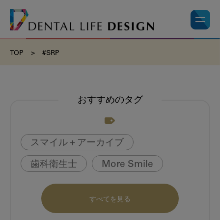
TOP
>
#SRP
おすすめのタグ
スマイル＋アーカイブ
歯科衛生士
More Smile
お悩み相談室
動画
書籍
すべてを見る
book
虫歯のない町