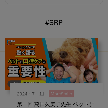
むし歯予防
小児歯科
予防歯科
コロナ
咬合
#SRP
海外歯科事情
咬合の変化
ヨーロッパ
医科歯科連携
口腔機能発達不全症
いちき歯科
スウェーデン
歯周病
鼻うがい
内科 歯科
内科医師
歯科医院経営
感染予防
2024・7・11
MoreSmile
いま○○が知りたい
歯科助手
第一回 萬田久美子先生 ペットに