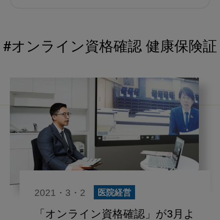
むし歯予防
小児歯科
予防歯科
コロナ
咬合
#オンライン資格確認 健康保険証
海外歯科事情
咬合の変化
ヨーロッパ
医科歯科連携
口腔機能発達不全症
いちき歯科
スウェーデン
歯周病
鼻うがい
内科 歯科
内科医師
歯科医院経営
感染予防
2021・3・2
医院経営
いま○○が知りたい
歯科助手
「オンライン資格確認」が3月よ