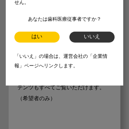
せん。
Internet DOに掲載されている
あなたは歯科医療従事者ですか？
製品価格も閲覧可能
はい
いいえ
Internet DOに掲載されている製品の
「いいえ」の場合は、運営会社の「企業情
最新価格をご確認いただけます。その
報」ページへリンクします。
他、開業支援コンテンツ、pd専用コン
テンツもすべてご覧いただけます。
（希望者のみ）