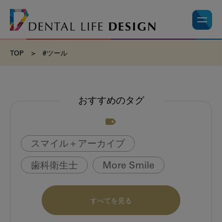
TOP
>
#ツール
おすすめのタグ
スマイル＋アーカイブ
歯科衛生士
More Smile
お悩み相談室
動画
書籍
すべてを見る
book
虫歯のない町