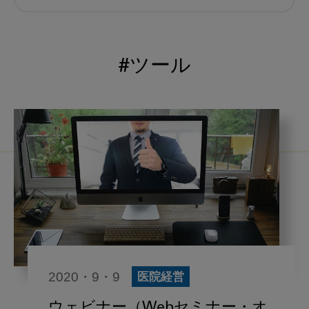
むし歯予防
小児歯科
予防歯科
コロナ
咬合
#ツール
海外歯科事情
咬合の変化
ヨーロッパ
医科歯科連携
口腔機能発達不全症
いちき歯科
スウェーデン
歯周病
鼻うがい
内科 歯科
内科医師
感染予防
いま○○が知りたい
2020・9・9
医院経営
歯科医院経営
歯科助手
ウェビナー（Webセミナー・オ