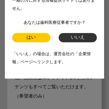
一般の方に対する情報提供サイトではありま
せん。
あなたは歯科医療従事者ですか？
Internet DOに掲載されている
製品価格も閲覧可能
はい
いいえ
「いいえ」の場合は、運営会社の「企業情
Internet DOに掲載されている製品の
報」ページへリンクします。
最新価格をご確認いただけます。その
他、開業支援コンテンツ、pd専用コン
テンツもすべてご覧いただけます。
（希望者のみ）