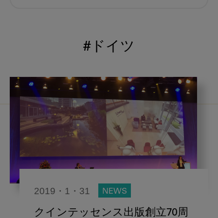
むし歯予防
小児歯科
予防歯科
コロナ
咬合
#ドイツ
海外歯科事情
咬合の変化
ヨーロッパ
医科歯科連携
口腔機能発達不全症
いちき歯科
スウェーデン
歯周病
鼻うがい
内科 歯科
内科医師
歯科医院経営
感染予防
2019・1・31
NEWS
いま○○が知りたい
歯科助手
クインテッセンス出版創立70周