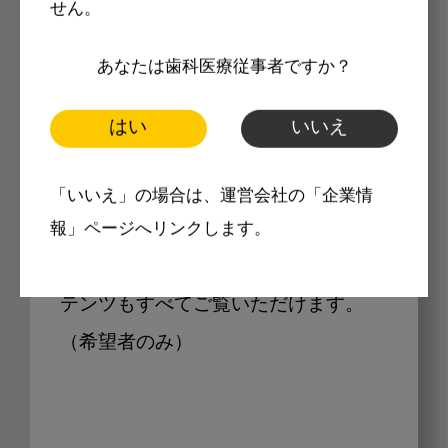
せん。
Internet DOに掲載されている
あなたは歯科医療従事者ですか？
製品価格も閲覧可能
はい
いいえ
Internet DOに掲載されている製品の
「いいえ」の場合は、運営会社の「企業情
最新価格をご確認いただけます。その
報」ページへリンクします。
他、開業支援コンテンツ、pd専用コン
テンツもすべてご覧いただけます。
（希望者のみ）