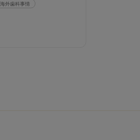
海外歯科事情
科
スウェーデン
いま○○が知りたい