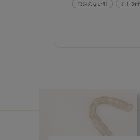
虫歯のない町
むし歯
咬合の変化
ヨーロッ
歯周病
鼻うがい
歯科助手
アフターコ