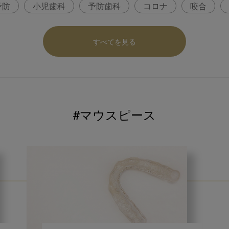
予防
小児歯科
予防歯科
コロナ
咬合
パ
医科歯科連携
口腔機能発達不全症
いちき歯
すべてを見る
内科 歯科
内科医師
歯科医院経営
感染予防
ロナ対策
コンポジットレジン
#マウスピース