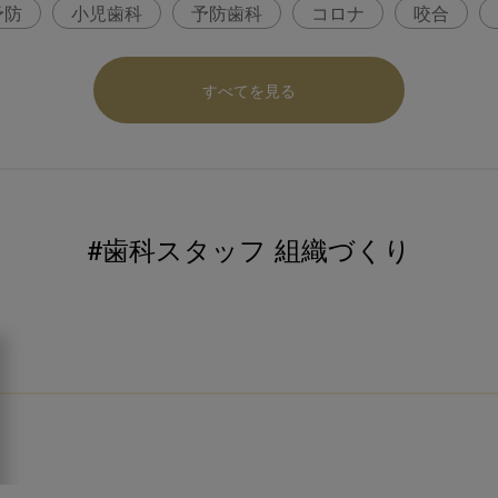
予防
小児歯科
予防歯科
コロナ
咬合
パ
医科歯科連携
口腔機能発達不全症
いちき歯
すべてを見る
内科 歯科
内科医師
感染予防
いま○○が知りた
ロナ対策
コンポジットレジン
#歯科スタッフ 組織づくり