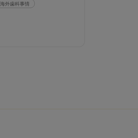
海外歯科事情
科
スウェーデン
い
歯科医院経営