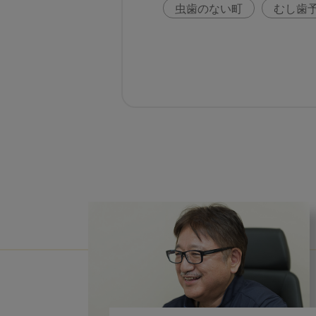
虫歯のない町
むし歯
咬合の変化
ヨーロッ
歯周病
鼻うがい
歯科助手
アフターコ