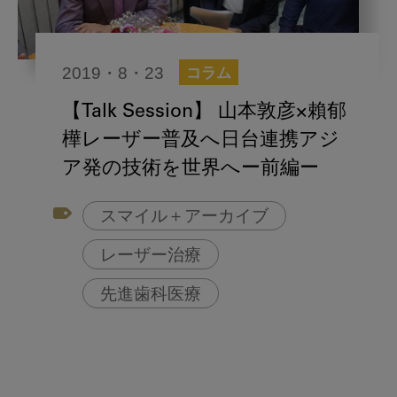
2019・8・23
コラム
【Talk Session】 山本敦彦×賴郁
樺レーザー普及へ日台連携アジ
ア発の技術を世界へー前編ー
スマイル＋アーカイブ
レーザー治療
先進歯科医療