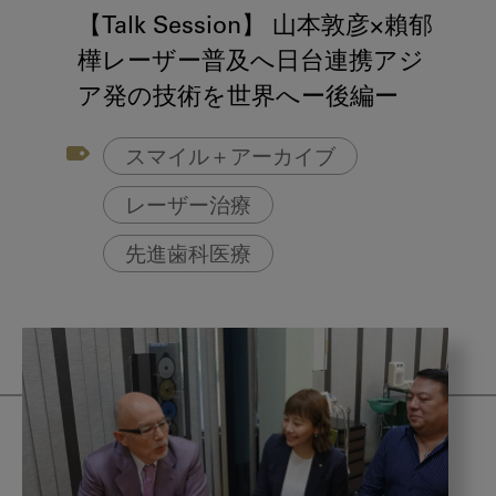
【Talk Session】 山本敦彦×賴郁
樺レーザー普及へ日台連携アジ
ア発の技術を世界へー後編ー
スマイル＋アーカイブ
レーザー治療
先進歯科医療