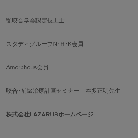
顎咬合学会認定技工士
スタディグループN･H･K会員
Amorphous会員
咬合･補綴治療計画セミナー 本多正明先生
株式会社LAZARUSホームページ