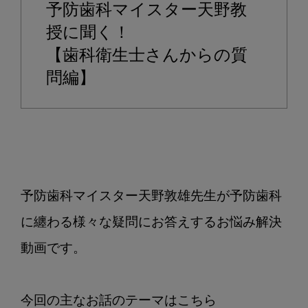
予防歯科マイスター天野教
ど
の
授に聞く！
よ
【歯科衛生士さんからの質
う
問編】
に
発
症
す
る
の
か？
予防歯科マイスター天野敦雄先生が予防歯科
に纏わる様々な疑問にお答えするお悩み解決
動画です。
