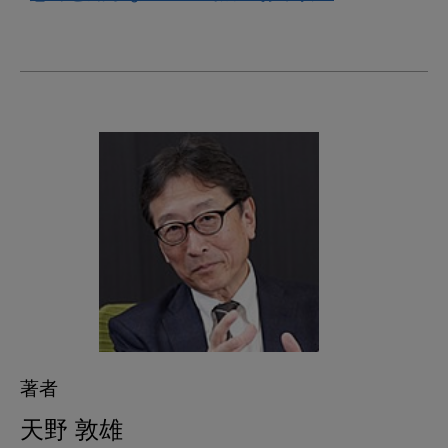
著者
天野 敦雄