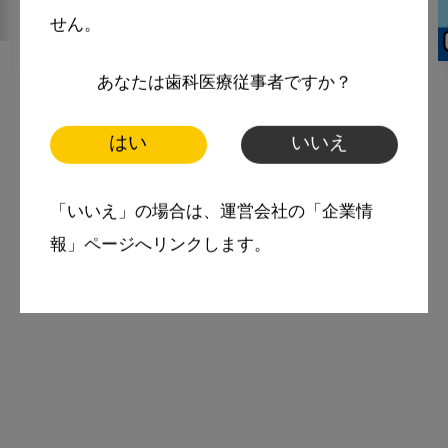
せん。
2021・10・15
コラム
あなたは歯科医療従事者ですか？
むし歯の少ない町の歯科医師
はい
いいえ
の日常 シーズン２：大転換
むし歯予防
「いいえ」の場合は、運営会社の「企業情
報」ページへリンクします。
スマイル＋アーカイブ
虫歯のない町