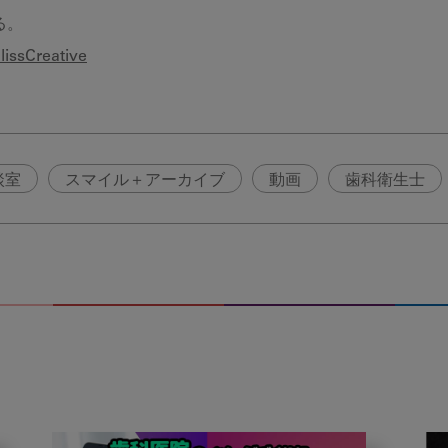
る。
ssCreative
談室
スマイル＋アーカイブ
動画
歯科衛生士