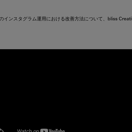
の
た
め
ンスタグラム運用における改善方法について、bliss Crea
の
イ
ン
ス
タ
グ
ラ
ム
活
用
術