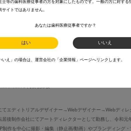
生士等の歯科医療従事者の方を対象にしたものです。一般の方に対する
に意識すべき点を教えてください
供サイトではありません。
クニックを教えてください
クニックを教えてください
あなたは歯科医療従事者ですか？
はい
いいえ
いいえ」の場合は、運営会社の「企業情報」ページへリンクします。
輝
issCreative 代表取締役
にてエディトリアルデザイナー→Webデザイナー→Webディ
居後制作会社にてアートディレクターとして勤務し、令和元年に株式会
DTP制作を中心に撮影・編集（静止画/動画）やブランディング