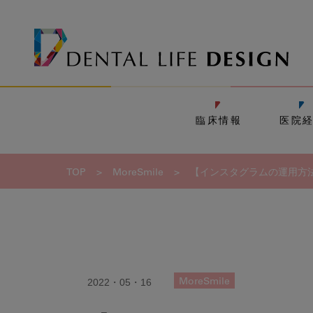
臨床情報
医院
TOP
>
MoreSmile
>
【インスタグラムの運用方
2022・05・16
MoreSmile