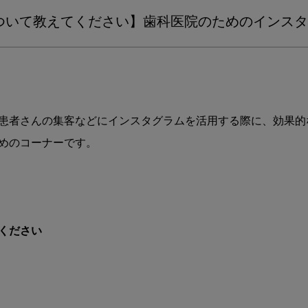
の
ついて教えてください】歯科医院のためのインスタ
運
用
方
法
に
つ
い
患者さんの集客などにインスタグラムを活用する際に、効果的
て
めのコーナーです。

教
え
て
く
だ
さ
ください
い】
歯
科
医
院