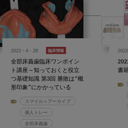
2022・4・28
202
臨床情報
全部床義歯臨床ワンポイン
20
ト講座～知っておくと役立
書
つ基礎知識 第3回 勝敗は“概
形印象”にかかっている
スマイル＋アーカイブ
個人トレー
全部床義歯