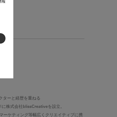
情報
レクターと経歴を重ねる
社blissCreativeを設立。
・マーケティング等幅広くクリエイティブに携