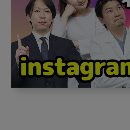
【イ
ン
ス
タ
グ
ラ
ム