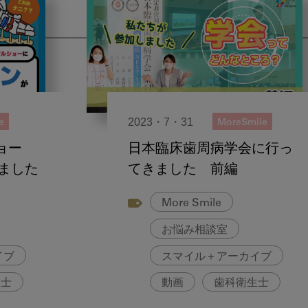
2023・7・31
e
MoreSmile
ョー
日本臨床歯周病学会に行っ
しました
てきました 前編
More Smile
お悩み相談室
イブ
スマイル＋アーカイブ
生士
動画
歯科衛生士