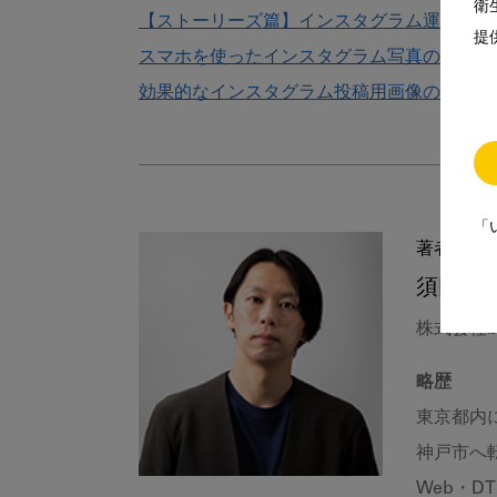
衛
【ストーリーズ篇】インスタグラム運用の際
提
スマホを使ったインスタグラム写真の撮影テ
効果的なインスタグラム投稿用画像の加工テ
「
著者
須田 亘
株式会社bl
略歴
東京都内
神戸市へ転
Web・