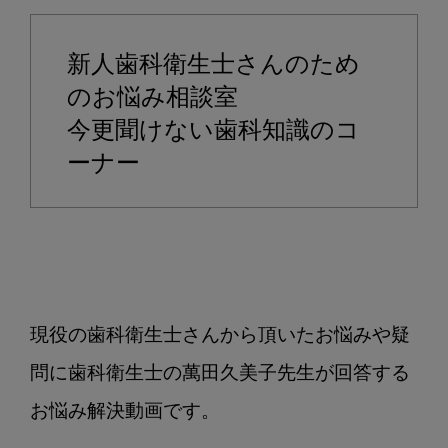
後
の
新人歯科衛生士さんのため
ブ
ラ
のお悩み相談室
ッ
今更聞けない歯科知識のコ
シ
ーナー
ン
グ
指
導
に
つ
い
現役の歯科衛生士さんから頂いたお悩みや疑
て
問に歯科衛生士の萬田久美子先生が回答する
教
え
お悩み解決動画です。

て