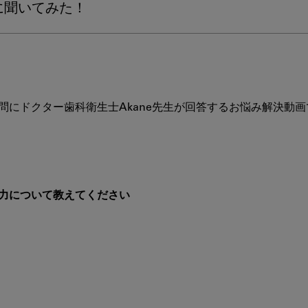
に聞いてみた！
生
士
に
求
め
ら
れ
にドクター歯科衛生士Akane先生が回答するお悩み解決動画で
て
い
る
能
力
に
力について教えてください
つ
い
て
教
え
て
く