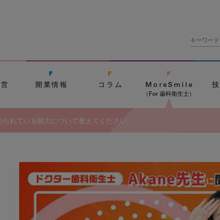
経営
開業情報
コラム
MoreSmile
（For 歯科衛生士）
められている能力について教えてください。