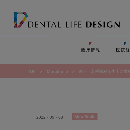
臨床情報
医院
TOP
>
MoreSmile
>
新人・若手歯科衛生士に求
2022・09・08
MoreSmile