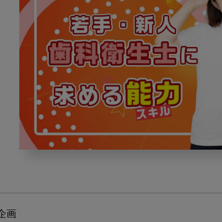
新
人・
若
手
歯
科
ボ企画
衛