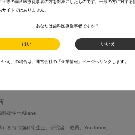
のどっちが大切なのか教えてください。
生士等の歯科医療従事者の方を対象にしたものです。一般の方に対する
について教えてください。
供サイトではありません。
りおさらいする方法を教えてください。
あなたは歯科医療従事者ですか？
ングとの違い）について教えてください。
動について教えてください。
はい
いいえ
ください。
いいえ」の場合は、運営会社の「企業情報」ページへリンクします。
茜
科衛生士Akane
）を持つ歯科衛生士、研究者、教員、YouTuber。