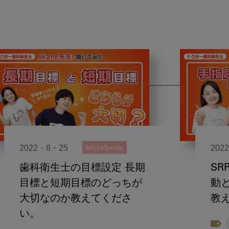
2022・8・25
202
MoreSmile
歯科衛生士の目標設定 長期
SR
目標と短期目標のどっちが
動
大切なのか教えてくださ
教
い。