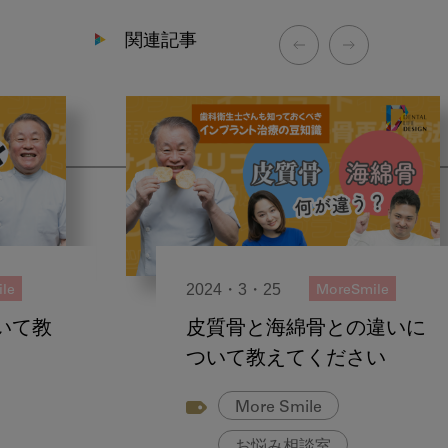
関連記事
2024・3・25
le
MoreSmile
いて教
皮質骨と海綿骨との違いに
ついて教えてください
More Smile
お悩み相談室