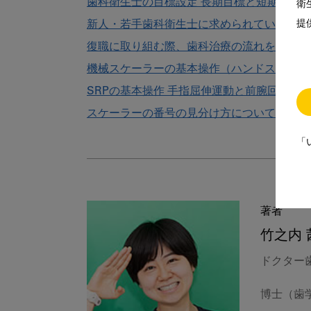
歯科衛生士の目標設定 長期目標と短期目標
衛
新人・若手歯科衛生士に求められている能力
提
復職に取り組む際、歯科治療の流れをざっく
機械スケーラーの基本操作（ハンドスケーリ
SRPの基本操作 手指屈伸運動と前腕回転運
スケーラーの番号の見分け方について教えて
「
著者
竹之内 
ドクター歯
博士（歯学