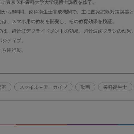
年3月に東京医科歯科大学大学院博士課程を修了。
後から8年間、歯科衛生士養成機関で、主に国家試験対策講義
では、スマホ用の教材を開発し、その教育効果を検証。
では、超音波デブライドメントの効果、超音波歯ブラシの効果
ポジティブ。
たら即行動。
談室
スマイル＋アーカイブ
動画
歯科衛生士