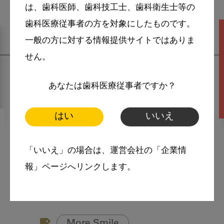
は、歯科医師、歯科技工士、歯科衛生士等の
歯科医療従事者の方を対象にしたものです。
一般の方に対する情報提供サイトではありま
せん。
あなたは歯科医療従事者ですか？
はい
いいえ
2023・5・15
MoreSmile
縁上カリエスがないのに、縁
「いいえ」の場合は、運営会社の「企業情
下カリエスができてしまう原
報」ページへリンクします。
因とTBI対策について教えてく
ださい
More Smile