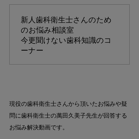
さ
ら
新人歯科衛生士さんのため
聞
け
のお悩み相談室
な
今更聞けない歯科知識のコ
い
ーナー
歯
科
略
語
に
つ
い
現役の歯科衛生士さんから頂いたお悩みや疑
て
問に歯科衛生士の萬田久美子先生が回答する
教
え
お悩み解決動画です。

て