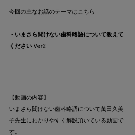
く
だ
さ
い
・いまさら聞けない歯科略語について教えて
Ver2
ください Ver2
【動画の内容】

いまさら聞けない歯科略語について萬田久美
子先生にわかりやすく解説頂いている動画で
す。
