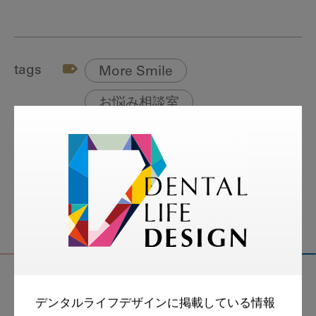
tags
More Smile
お悩み相談室
スマイル＋アーカイブ
動画
歯科衛生士
デンタルライフデザインに掲載している情報
関連記事