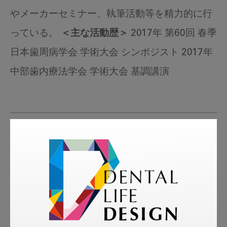
やメーカーセミナー、執筆活動等を精力的に行
っている。
＜主な活動歴＞
2017年 第60回 春季
日本歯周病学会 学術大会 シンポジスト 2017年
中部歯内療法学会 学術大会 基調講演
tags
More Smile
お悩み相談室
スマイル＋アーカイブ
動画
歯科衛生士