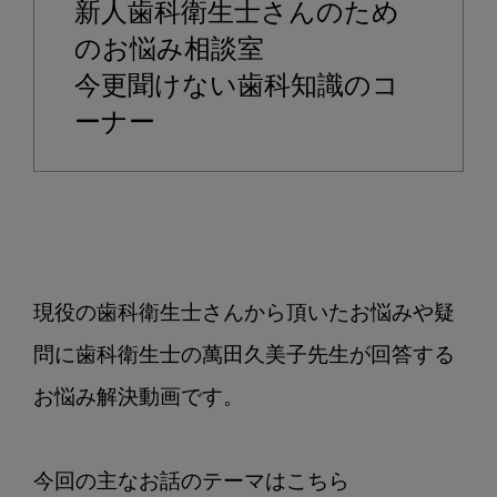
新人歯科衛生士さんのため
エ
ス
のお悩み相談室
に
今更聞けない歯科知識のコ
つ
ーナー
い
て
教
え
て
く
だ
現役の歯科衛生士さんから頂いたお悩みや疑
さ
問に歯科衛生士の萬田久美子先生が回答する
い
お悩み解決動画です。
