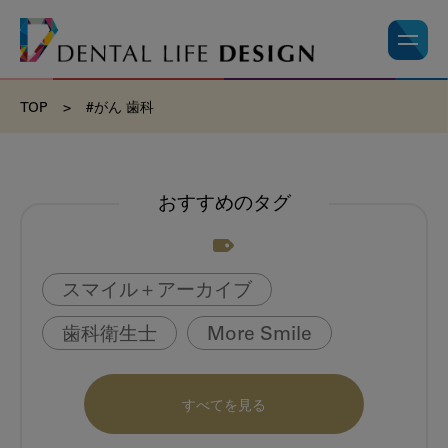
TOP
>
#がん 歯科
おすすめのタグ
スマイル＋アーカイブ
歯科衛生士
More Smile
お悩み相談室
動画
書籍
すべてを見る
book
虫歯のない町