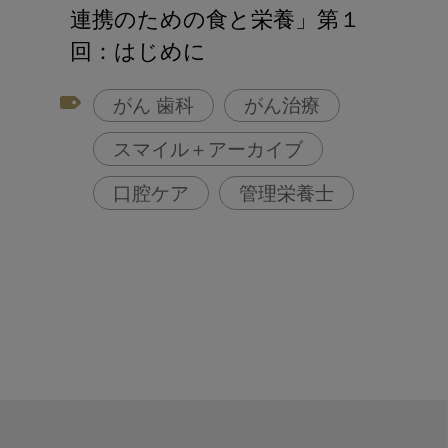
アフターコロナ対策
連携のための食と栄養」第１
コンポジットレジン
回：はじめに
がん 歯科
がん治療
スマイル＋アーカイブ
口腔ケア
管理栄養士