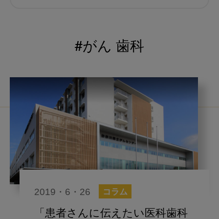
むし歯予防
小児歯科
予防歯科
コロナ
咬合
#がん 歯科
海外歯科事情
咬合の変化
ヨーロッパ
医科歯科連携
口腔機能発達不全症
いちき歯科
スウェーデン
歯周病
鼻うがい
内科 歯科
内科医師
歯科医院経営
感染予防
2019・6・26
コラム
いま○○が知りたい
歯科助手
「患者さんに伝えたい医科歯科