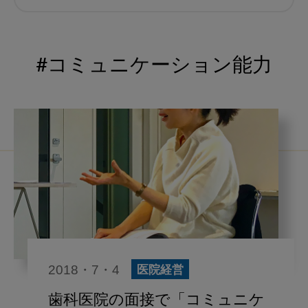
むし歯予防
小児歯科
予防歯科
コロナ
咬合
#コミュニケーション能力
海外歯科事情
咬合の変化
ヨーロッパ
医科歯科連携
口腔機能発達不全症
いちき歯科
スウェーデン
歯周病
鼻うがい
内科 歯科
内科医師
歯科医院経営
感染予防
2018・7・4
医院経営
いま○○が知りたい
歯科助手
歯科医院の面接で「コミュニケ