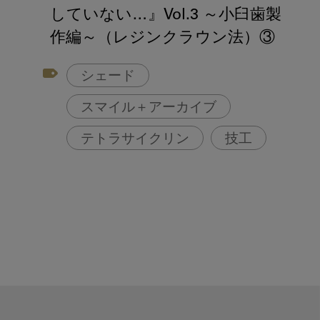
アフターコロナ対策
していない…』Vol.3 ～小臼歯製
コンポジットレジン
作編～（レジンクラウン法）③
シェード
スマイル＋アーカイブ
テトラサイクリン
技工