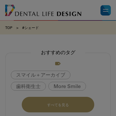
TOP
>
#シェード
おすすめのタグ
スマイル＋アーカイブ
歯科衛生士
More Smile
お悩み相談室
動画
書籍
すべてを見る
book
虫歯のない町