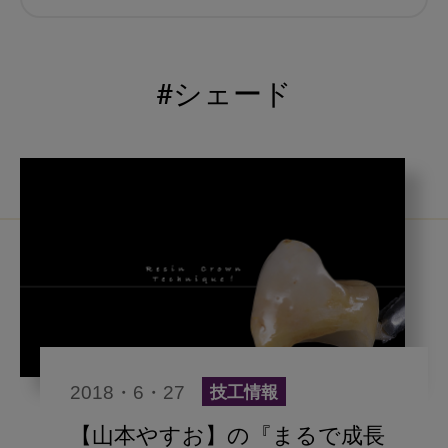
むし歯予防
小児歯科
予防歯科
コロナ
咬合
#シェード
海外歯科事情
咬合の変化
ヨーロッパ
医科歯科連携
口腔機能発達不全症
いちき歯科
スウェーデン
歯周病
鼻うがい
内科 歯科
内科医師
歯科医院経営
感染予防
2018・6・27
技工情報
いま○○が知りたい
歯科助手
【山本やすお】の『まるで成長