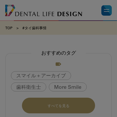
TOP
>
#タイ歯科事情
おすすめのタグ
スマイル＋アーカイブ
歯科衛生士
More Smile
お悩み相談室
動画
書籍
すべてを見る
book
虫歯のない町