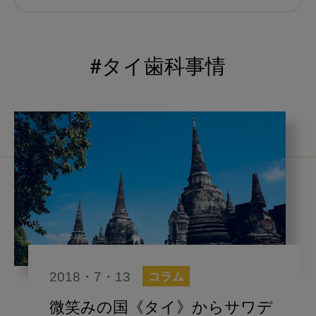
むし歯予防
小児歯科
予防歯科
コロナ
咬合
#タイ歯科事情
海外歯科事情
咬合の変化
ヨーロッパ
医科歯科連携
口腔機能発達不全症
いちき歯科
スウェーデン
歯周病
鼻うがい
内科 歯科
内科医師
感染予防
いま○○が知りたい
2018・7・13
コラム
歯科医院経営
歯科助手
微笑みの国《タイ》からサワデ