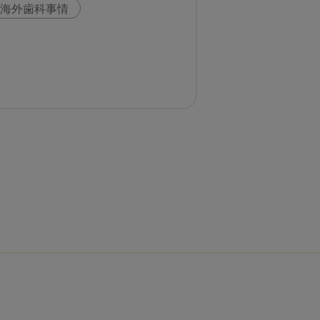
海外歯科事情
科
スウェーデン
いま○○が知りたい