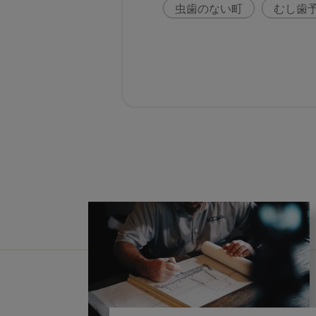
虫歯のない町
むし歯
咬合の変化
ヨーロッ
歯周病
鼻うがい
歯科助手
アフターコ