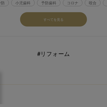
予防
小児歯科
予防歯科
コロナ
咬合
パ
医科歯科連携
口腔機能発達不全症
いちき歯
すべてを見る
内科 歯科
内科医師
歯科医院経営
感染予防
ロナ対策
コンポジットレジン
#リフォーム