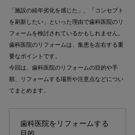
医
「施設の経年劣化を感じた」、「コンセプト
院
の
を刷新したい」といった理由で歯科医院のリ
リ
フォームを検討されているかもしれません。

フ
歯科医院のリフォームは、集患を左右する重
ォ
ー
要なポイントです。

ム
今回は、歯科医院のリフォームの目的や手
を
検
順、リフォームする場所や注意点などについ
討
てまとめます。

し
て
い
る
歯科医院をリフォームする
方
必
目的