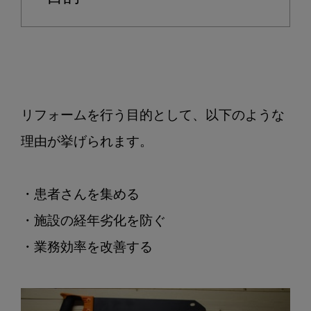
見！
改
装
の
目
的
リフォームを行う目的として、以下のような
や
場
理由が挙げられます。

所、
工
事
・患者さんを集める

の
・施設の経年劣化を防ぐ

流
れ、
・業務効率を改善する

注
意
点