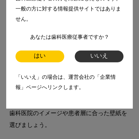
材や絨毯を選ぶことをおすすめします。

一般の方に対する情報提供サイトではありま
せん。
壁紙
あなたは歯科医療従事者ですか？
壁紙は、院内の雰囲気を左右する要素のひと
はい
いいえ
つです。

「いいえ」の場合は、運営会社の「企業情
たとえば、ホテルや旅館で使われるようなデ
報」ページへリンクします。
ザイン・素材の壁紙を選ぶと、高級感や重厚
感を与えることができます。

歯科医院のイメージや患者層に合った壁紙を
選びましょう。
