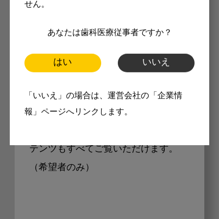
せん。
Internet DOに掲載されている
あなたは歯科医療従事者ですか？
製品価格も閲覧可能
はい
いいえ
Internet DOに掲載されている製品の
「いいえ」の場合は、運営会社の「企業情
最新価格をご確認いただけます。その
報」ページへリンクします。
他、開業支援コンテンツ、pd専用コン
テンツもすべてご覧いただけます。
（希望者のみ）