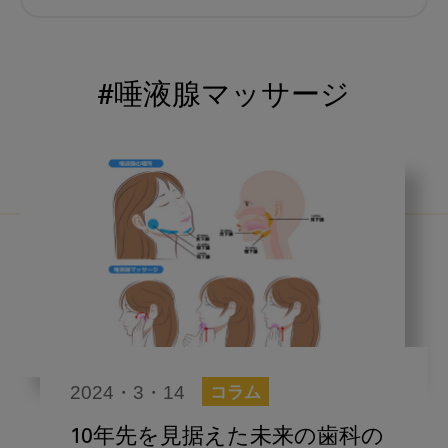
むし歯予防
小児歯科
予防歯科
コロナ
咬合
#唾液腺マッサージ
海外歯科事情
咬合の変化
ヨーロッパ
医科歯科連携
口腔機能発達不全症
いちき歯科
スウェーデン
歯周病
鼻うがい
内科 歯科
内科医師
歯科医院経営
感染予防
2024・3・14
コラム
いま○○が知りたい
歯科助手
10年先を見据えた未来の歯科の