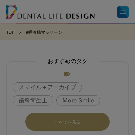
TOP
>
#唾液腺マッサージ
おすすめのタグ
スマイル＋アーカイブ
歯科衛生士
More Smile
お悩み相談室
動画
書籍
すべてを見る
book
虫歯のない町