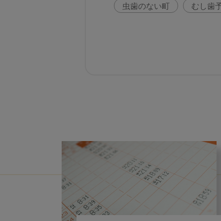
虫歯のない町
むし歯
咬合の変化
ヨーロッ
歯周病
鼻うがい
歯科助手
アフターコ