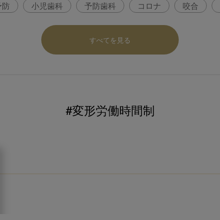
予防
小児歯科
予防歯科
コロナ
咬合
パ
医科歯科連携
口腔機能発達不全症
いちき歯
すべてを見る
内科 歯科
内科医師
歯科医院経営
感染予防
ロナ対策
コンポジットレジン
#変形労働時間制