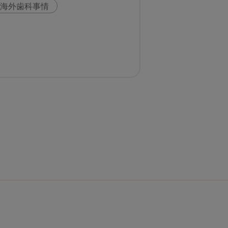
海外歯科事情
科
スウェーデン
いま○○が知りたい