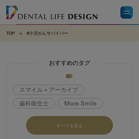
TOP
>
#小児がんサバイバー
おすすめのタグ
スマイル＋アーカイブ
歯科衛生士
More Smile
お悩み相談室
動画
書籍
すべてを見る
book
虫歯のない町