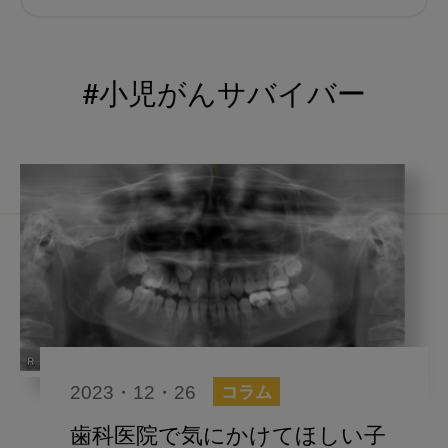
むし歯予防
小児歯科
予防歯科
コロナ
咬合
#小児がんサバイバー
海外歯科事情
咬合の変化
ヨーロッパ
医科歯科連携
口腔機能発達不全症
いちき歯科
スウェーデン
歯周病
鼻うがい
内科 歯科
内科医師
感染予防
いま○○が知りたい
2023・12・26
コラム
歯科医院経営
歯科助手
歯科医院で気にかけてほしい子