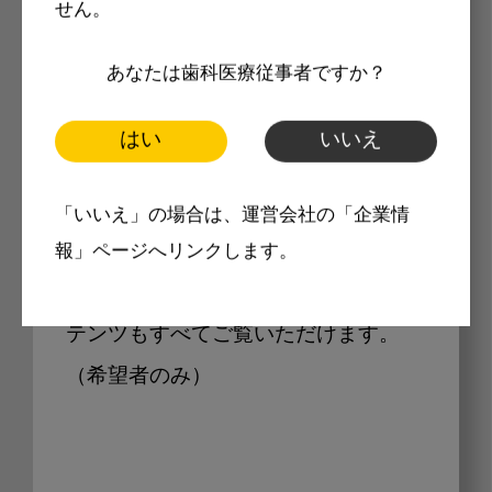
せん。
Internet DOに掲載されている
あなたは歯科医療従事者ですか？
製品価格も閲覧可能
はい
いいえ
Internet DOに掲載されている製品の
「いいえ」の場合は、運営会社の「企業情
最新価格をご確認いただけます。その
報」ページへリンクします。
他、開業支援コンテンツ、pd専用コン
テンツもすべてご覧いただけます。
（希望者のみ）