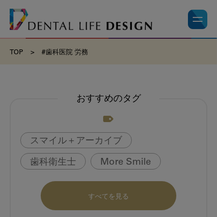
TOP
>
#歯科医院 労務
おすすめのタグ
スマイル＋アーカイブ
歯科衛生士
More Smile
お悩み相談室
動画
書籍
すべてを見る
book
虫歯のない町