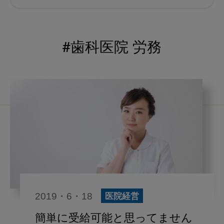
むし歯予防
小児歯科
予防歯科
コロナ
咬合
#歯科医院 労務
海外歯科事情
咬合の変化
ヨーロッパ
医科歯科連携
口腔機能発達不全症
いちき歯科
スウェーデン
歯周病
鼻うがい
内科 歯科
内科医師
歯科医院経営
感染予防
2019・6・18
医院経営
いま○○が知りたい
歯科助手
簡単に受給可能と思ってません